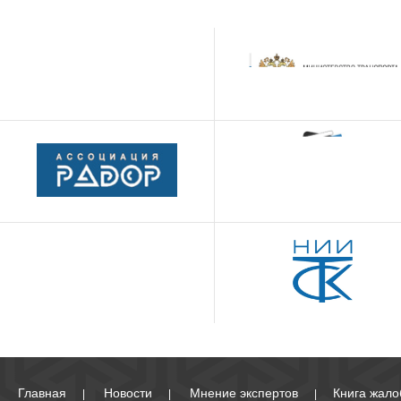
Главная
Новости
Мнение экспертов
Книга жало
|
|
|